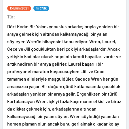
15 Ekim 2021
1s 37dk
Tür:
Dört Kadın Bir Yalan, çocukluk arkadaşlarıyla yeniden bir
araya gelmek için altından kalkamayacağı bir yalan
söyleyen Wren'in hikayesini konu ediyor. Wren, Laurel,
Cece ve Jill çocukluktan beri çok iyi arkadaşlardır. Ancak
yetişkin kadınlar olarak hepsinin kendi hayatları vardır ve
artık nadiren bir araya gelirler. Laurel başarılı bir
profesyonel maraton koşucusuyken, Jill ve Cece
tamamen aileleriyle meşguldüler. Sadece Wren her gün
amaçsızca yaşar. Bir doğum günü kutlamasında çocukluk
arkadaşları yeniden bir araya gelir. Ergenlikten bir türlü
kurtulamayan Wren, içkiyi fazla kaçırmanın etkisi ve biraz
da dikkat çekmek için, arkadaşlarına altından
kalkamayacağı bir yalan söyler. Wren söylediği yalandan
hemen pişman olur, ancak bunu geri almak o kadar kolay