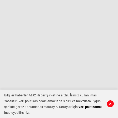
Bilgiler haberler At32 Haber Şirketine aittir. İzinsiz kullanılması
Yasaktır. Veri politikasındaki amaçlarla sınırlı ve mevzuata uygun
şekilde çerez konumlandırmaktayız. Detaylar için
veri politikamızı
inceleyebilirsiniz.