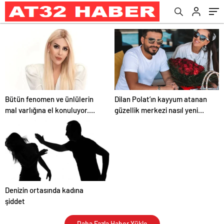
Bütün fenomen ve ünlülerin
Dilan Polat’ın kayyum atanan
mal varlığına el konuluyor.
güzellik merkezi nasıl yeni
Selin Ciğercinin mal varlığına
şube açtı. Kim yetki verdi
el konuldu.
Devlet mi Hükümet mi ?
Denizin ortasında kadına
şiddet
Daha Fazla Haber Yükle