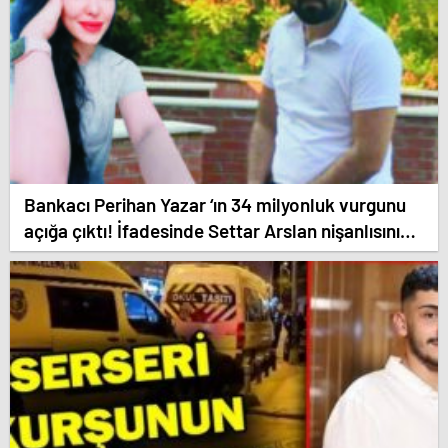
Bankacı Perihan Yazar ‘ın 34 milyonluk vurgunu
açığa çıktı! İfadesinde Settar Arslan nişanlısını
işaret etti. Dolandırmayı birlikte planmışlar