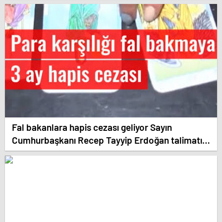
Cumhurbaşkanı Recep Tayyip Erdoğan talimatı
ile bütün akpartililer ve Türkiyedeki çoğu
mekanlardan darbe geldi.
Fal bakanlara hapis cezası geliyor Sayın
Cumhurbaşkanı Recep Tayyip Erdoğan talimatı
ile bütün Türkiye’de fal ve fal türlerinin hepsine
denetleme sistemi ve ekibi kuruldu.