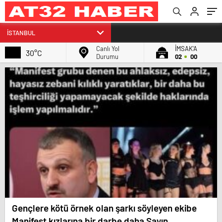
Canlı Yol
İMSAK'A
30°C
Durumu
02
00
Gençlere kötü örnek olan şarkı söyleyen ekibe
Manifest kızlarına bir darbe daha Sayın