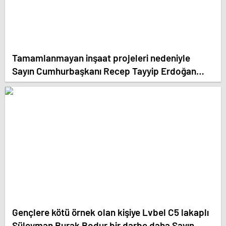
Tamamlanmayan inşaat projeleri nedeniyle
Sayın Cumhurbaşkanı Recep Tayyip Erdoğan
talimatı ile bütün Türkiye’de inşaat ve emlak
firmalarına denetleme sistemi ve ekibi kuruldu.
Gençlere kötü örnek olan kişiye Lvbel C5 lakaplı
Süleyman Burak Bodur bir darbe daha Sayın