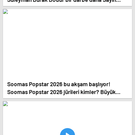
Cumhurbaşkanı Recep Tayyip Erdoğan talimatı
ile bütün akpartililer ve Türkiyedeki çoğu
mekanlardan darbe geldi
Soomas Popstar 2026 bu akşam başlıyor!
Soomas Popstar 2026 jürileri kimler? Büyük
Ödüller Nedir?