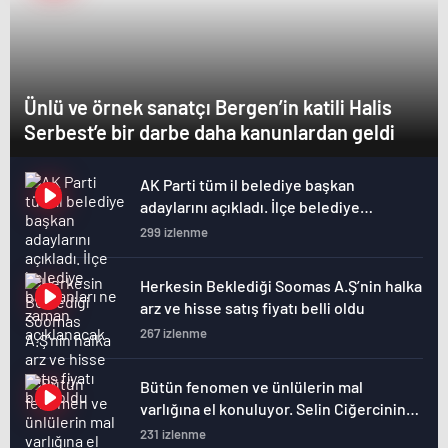
Ünlü ve örnek sanatçı Bergen’in katili Halis
Serbest’e bir darbe daha kanunlardan geldi
AK Parti tüm il belediye başkan
adaylarını açıkladı. İlçe belediye
başkanları ne zaman açıklanacak
299 izlenme
Herkesin Beklediği Soomas A.Ş’nin halka
arz ve hisse satış fiyatı belli oldu
267 izlenme
Bütün fenomen ve ünlülerin mal
varlığına el konuluyor. Selin Ciğercinin
mal varlığına el konuldu.
231 izlenme