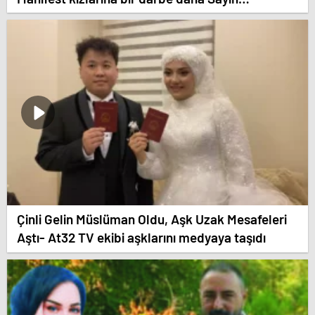
Cumhurbaşkanı Recep Tayyip Erdoğan talimatı
ile bütün akpartililer ve Türkiyedeki çoğu
mekanlardan darbe geldi.
Çinli Gelin Müslüman Oldu, Aşk Uzak Mesafeleri
Aştı- At32 TV ekibi aşklarını medyaya taşıdı