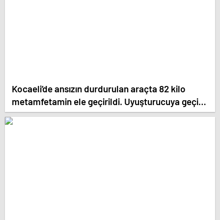
Kocaeli’de ansızın durdurulan araçta 82 kilo
metamfetamin ele geçirildi. Uyuşturucuya geçit
yok gençler ve Türkiye kurtulacak