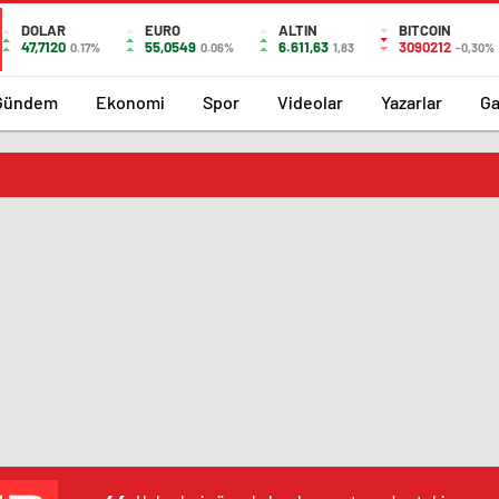
DOLAR
EURO
ALTIN
BITCOIN
47,7120
55,0549
6.611,63
3090212
0.17%
0.06%
1,83
-0,30%
Gündem
Ekonomi
Spor
Videolar
Yazarlar
Ga