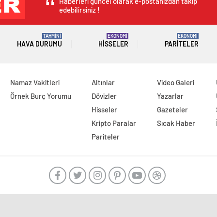
Haberleri güncel olarak e-postanızdan takip
edebilirsiniz !
TAHMİNİ
EKONOMİ
EKONOMİ
HAVA DURUMU
HISSELER
PARITELER
Namaz Vakitleri
Altınlar
Video Galeri
Örnek Burç Yorumu
Dövizler
Yazarlar
Hisseler
Gazeteler
Kripto Paralar
Sıcak Haber
Pariteler