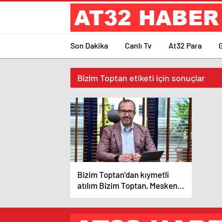
Son Dakika
Canlı Tv
At32 Para
Bizim Toptan etiketi için sonuçlar
Bizim Toptan’dan kıymetli
atılım Bizim Toptan, Mesken
Dışı Tüketimin büyük ismi
g2m ile güçlerini birleştirdi