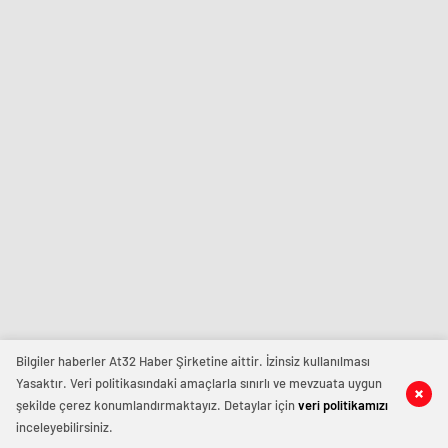
Bilgiler haberler At32 Haber Şirketine aittir. İzinsiz kullanılması
Yasaktır. Veri politikasındaki amaçlarla sınırlı ve mevzuata uygun
şekilde çerez konumlandırmaktayız. Detaylar için
veri politikamızı
inceleyebilirsiniz.