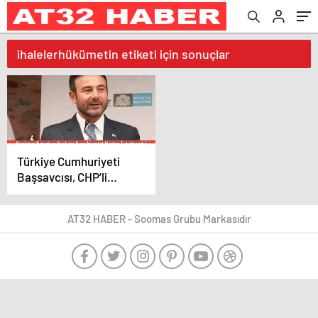
ihalelerhükümetin etiketi için sonuçlar
Türkiye Cumhuriyeti
Başsavcısı, CHP’li
Beşiktaş Belediye
Başkanı Akpolat’ın 6.8
AT32 HABER - Soomas Grubu Markasıdır
milyon TL’lik aracını
ihale çetesi’ne 9.5
milyon TL’ye sattığını
belirtti. Savcılık,
değerinin 2.6 milyon
TL üzerinde yapılan
satışı rüşvet aktarımı