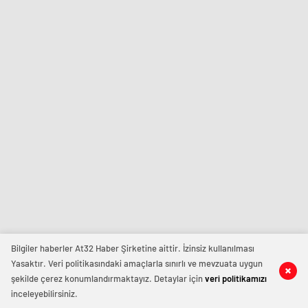
olarak değerlendirdi.
Akpolat ve 22 zanlı
tutuklandı.
Bilgiler haberler At32 Haber Şirketine aittir. İzinsiz kullanılması
Yasaktır. Veri politikasındaki amaçlarla sınırlı ve mevzuata uygun
şekilde çerez konumlandırmaktayız. Detaylar için
veri politikamızı
inceleyebilirsiniz.