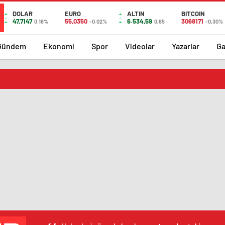
DOLAR
EURO
ALTIN
BITCOIN
47,7147
55,0350
6.534,59
3068171
0.16%
-0.02%
0,65
-0,30%
Gündem
Ekonomi
Spor
Videolar
Yazarlar
Ga