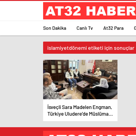
Son Dakika
Canlı Tv
At32 Para
islamiyetdönemi etiketi için sonuçlar
İsveçli Sara Madelen Engman,
Türkiye Uludere’de Müslüman
olup ‘Meryem Sara’ ismini aldı.