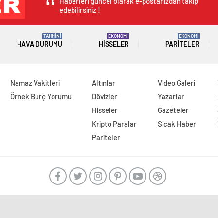
Haberleri güncel olarak e-postanızdan takip
edebilirsiniz !
TAHMİNİ
EKONOMİ
EKONOMİ
HAVA DURUMU
HISSELER
PARITELER
Namaz Vakitleri
Altınlar
Video Galeri
Örnek Burç Yorumu
Dövizler
Yazarlar
Hisseler
Gazeteler
Kripto Paralar
Sıcak Haber
Pariteler