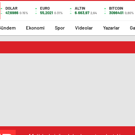
DOLAR
EURO
ALTIN
BITCOIN
47,6986
55,2021
6.663,97
3096401
0.15%
0.31%
2,64
0,80%
Gündem
Ekonomi
Spor
Videolar
Yazarlar
Ga