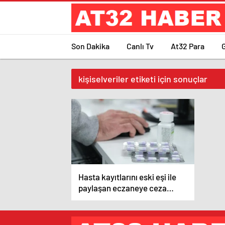
Son Dakika
Canlı Tv
At32 Para
kişiselveriler etiketi için sonuçlar
Hasta kayıtlarını eski eşi ile
paylaşan eczaneye ceza
kesildi