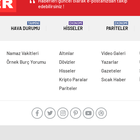
Haberleri güncel olarak e-postanızdan takip
edebilirsiniz !
TAHMİNİ
EKONOMİ
EKONOMİ
HAVA DURUMU
HISSELER
PARITELER
Namaz Vakitleri
Altınlar
Video Galeri
Örnek Burç Yorumu
Dövizler
Yazarlar
Hisseler
Gazeteler
Kripto Paralar
Sıcak Haber
Pariteler