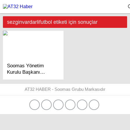
sezginvardarlifutbol etiketi için sonuçlar
Soomas Yönetim
Kurulu Başkanı
Sezgin Vardarlı , spor
yatırımları ile ilgili
AT32 HABER - Soomas Grubu Markasıdır
röportaj yapıldı.