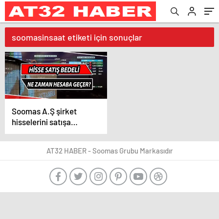
soomasinsaat etiketi için sonuçlar
Soomas A.Ş şirket
hisselerini satışa
çıkarmayı planlıyor
AT32 HABER - Soomas Grubu Markasıdır