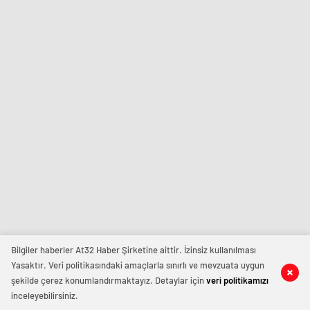
Bilgiler haberler At32 Haber Şirketine aittir. İzinsiz kullanılması
Yasaktır. Veri politikasındaki amaçlarla sınırlı ve mevzuata uygun
şekilde çerez konumlandırmaktayız. Detaylar için
veri politikamızı
inceleyebilirsiniz.