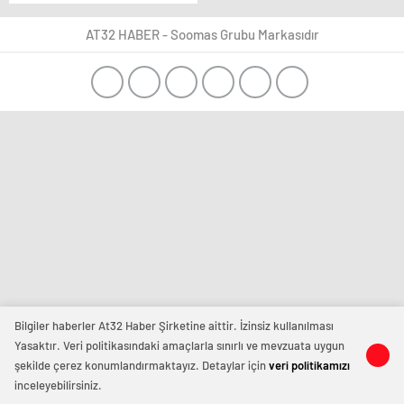
Spor Tv programlarına
başlamıştır.
AT32 HABER - Soomas Grubu Markasıdır
Bilgiler haberler At32 Haber Şirketine aittir. İzinsiz kullanılması
Yasaktır. Veri politikasındaki amaçlarla sınırlı ve mevzuata uygun
şekilde çerez konumlandırmaktayız. Detaylar için
veri politikamızı
inceleyebilirsiniz.