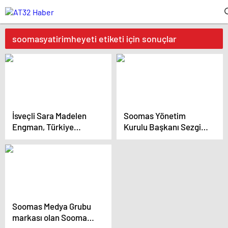
soomasyatirimheyeti etiketi için sonuçlar
İsveçli Sara Madelen
Soomas Yönetim
Engman, Türkiye
Kurulu Başkanı Sezgin
Uludere’de Müslüman
Vardarlı , spor
olup ‘Meryem Sara’
yatırımları ile ilgili
ismini aldı.
röportaj yapıldı.
Soomas Medya Grubu
markası olan Soomas