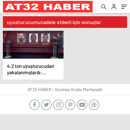
uyusturucumucadele etiketi için sonuçlar
4.2 ton uyuşturucudan
yakalanmışlardı:
Baronlar teker teker
soruşturmada
AT32 HABER - Soomas Grubu Markasıdır