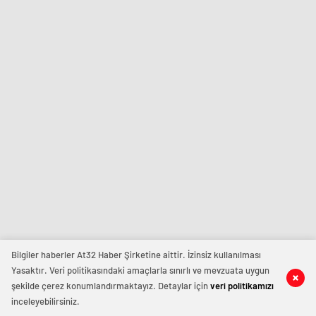
Bilgiler haberler At32 Haber Şirketine aittir. İzinsiz kullanılması
Yasaktır. Veri politikasındaki amaçlarla sınırlı ve mevzuata uygun
şekilde çerez konumlandırmaktayız. Detaylar için
veri politikamızı
inceleyebilirsiniz.