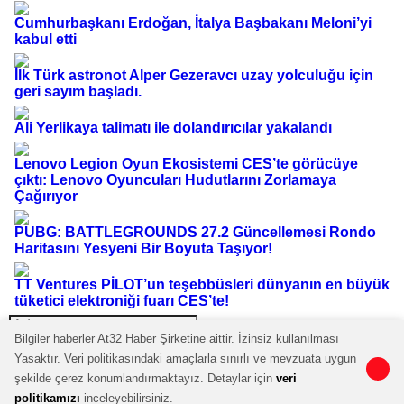
Cumhurbaşkanı Erdoğan, İtalya Başbakanı Meloni’yi
kabul etti
İlk Türk astronot Alper Gezeravcı uzay yolculuğu için
geri sayım başladı.
Ali Yerlikaya talimatı ile dolandırıcılar yakalandı
Lenovo Legion Oyun Ekosistemi CES’te görücüye
çıktı: Lenovo Oyuncuları Hudutlarını Zorlamaya
Çağırıyor
PUBG: BATTLEGROUNDS 27.2 Güncellemesi Rondo
Haritasını Yesyeni Bir Boyuta Taşıyor!
TT Ventures PİLOT’un teşebbüsleri dünyanın en büyük
tüketici elektroniği fuarı CES’te!
Bilgiler haberler At32 Haber Şirketine aittir. İzinsiz kullanılması
Gönder
Yasaktır. Veri politikasındaki amaçlarla sınırlı ve mevzuata uygun
En az 10 karakter gerekli
şekilde çerez konumlandırmaktayız. Detaylar için
veri
0
0
politikamızı
inceleyebilirsiniz.