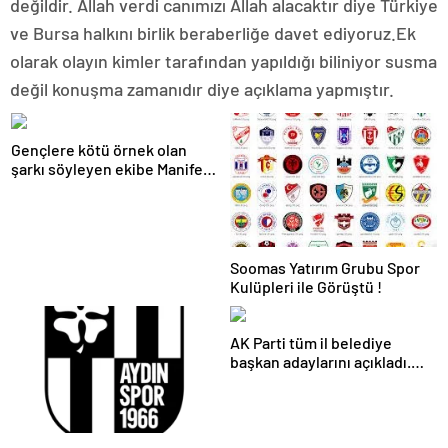
değildir. Allah verdi canımızı Allah alacaktır diye Türkiye
ve Bursa halkını birlik beraberliğe davet ediyoruz.Ek
olarak olayın kimler tarafından yapıldığı biliniyor susma
değil konuşma zamanıdır diye açıklama yapmıştır.
Gençlere kötü örnek olan
şarkı söyleyen ekibe Manifest
kızlarına bir darbe daha Sayın
Cumhurbaşkanı Recep Tayyip
Erdoğan talimatı ile bütün
akpartililer ve Türkiyedeki
çoğu mekanlardan darbe
Soomas Yatırım Grubu Spor
geldi.
Kulüpleri ile Görüştü !
AK Parti tüm il belediye
başkan adaylarını açıkladı.
İlçe belediye başkanları ne
zaman açıklanacak