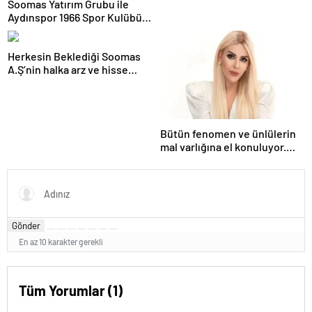
Soomas Yatırım Grubu ile
Aydınspor 1966 Spor Kulübü
görüşme yaptı
Herkesin Beklediği Soomas
A.Ş’nin halka arz ve hisse
satış fiyatı belli oldu
Bütün fenomen ve ünlülerin
mal varlığına el konuluyor.
Selin Ciğercinin mal varlığına
el konuldu.
Gönder
En az 10 karakter gerekli
Tüm Yorumlar (1)