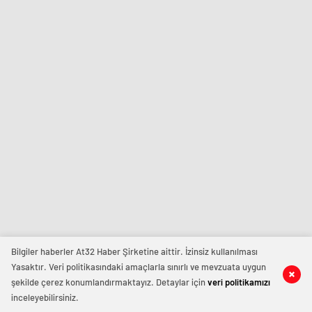
Bilgiler haberler At32 Haber Şirketine aittir. İzinsiz kullanılması
Yasaktır. Veri politikasındaki amaçlarla sınırlı ve mevzuata uygun
şekilde çerez konumlandırmaktayız. Detaylar için
veri politikamızı
inceleyebilirsiniz.