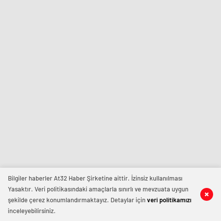
Bilgiler haberler At32 Haber Şirketine aittir. İzinsiz kullanılması
Yasaktır. Veri politikasındaki amaçlarla sınırlı ve mevzuata uygun
şekilde çerez konumlandırmaktayız. Detaylar için
veri politikamızı
inceleyebilirsiniz.