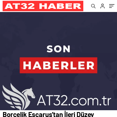
Borçelik Escarus’tan İleri Düzey