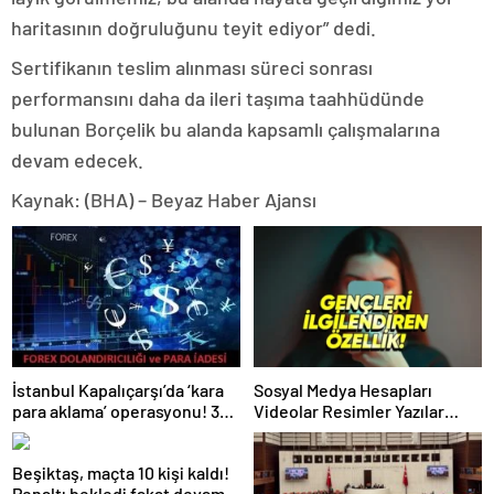
haritasının doğruluğunu teyit ediyor” dedi.
Sertifikanın teslim alınması süreci sonrası
performansını daha da ileri taşıma taahhüdünde
bulunan Borçelik bu alanda kapsamlı çalışmalarına
devam edecek.
Kaynak: (BHA) – Beyaz Haber Ajansı
İstanbul Kapalıçarşı’da ‘kara
Sosyal Medya Hesapları
para aklama’ operasyonu! 335
Videolar Resimler Yazılar
milyonluk mal varlığına el
Hepsi Denetleniyor
konuldu. Birçok kişi Gözaltına
Beşiktaş, maçta 10 kişi kaldı!
alındı.
Penaltı bekledi fakat devam