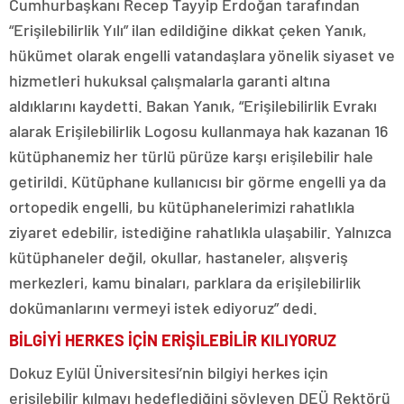
Cumhurbaşkanı Recep Tayyip Erdoğan tarafından
“Erişilebilirlik Yılı” ilan edildiğine dikkat çeken Yanık,
hükümet olarak engelli vatandaşlara yönelik siyaset ve
hizmetleri hukuksal çalışmalarla garanti altına
aldıklarını kaydetti. Bakan Yanık, “Erişilebilirlik Evrakı
alarak Erişilebilirlik Logosu kullanmaya hak kazanan 16
kütüphanemiz her türlü pürüze karşı erişilebilir hale
getirildi. Kütüphane kullanıcısı bir görme engelli ya da
ortopedik engelli, bu kütüphanelerimizi rahatlıkla
ziyaret edebilir, istediğine rahatlıkla ulaşabilir. Yalnızca
kütüphaneler değil, okullar, hastaneler, alışveriş
merkezleri, kamu binaları, parklara da erişilebilirlik
dokümanlarını vermeyi istek ediyoruz” dedi.
BİLGİYİ HERKES İÇİN ERİŞİLEBİLİR KILIYORUZ
Dokuz Eylül Üniversitesi’nin bilgiyi herkes için
erişilebilir kılmayı hedeflediğini söyleyen DEÜ Rektörü