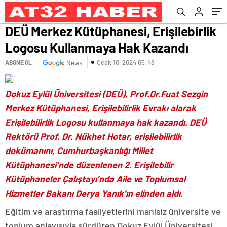
DEÜ Merkez Kütüphanesi, Erişilebirlik
Logosu Kullanmaya Hak Kazandı
Ocak 10, 2024 05:48
ABONE OL
News
Dokuz Eylül Üniversitesi (DEÜ), Prof.Dr.Fuat Sezgin
Merkez Kütüphanesi, Erişilebilirlik Evrakı alarak
Erişilebilirlik Logosu kullanmaya hak kazandı. DEÜ
Rektörü Prof. Dr. Nükhet Hotar, erişilebilirlik
dokümanını, Cumhurbaşkanlığı Millet
Kütüphanesi’nde düzenlenen 2. Erişilebilir
Kütüphaneler Çalıştayı’nda Aile ve Toplumsal
Hizmetler Bakanı Derya Yanık’ın elinden aldı.
Eğitim ve araştırma faaliyetlerini manisiz üniversite ve
toplum anlayışıyla sürdüren Dokuz Eylül Üniversitesi