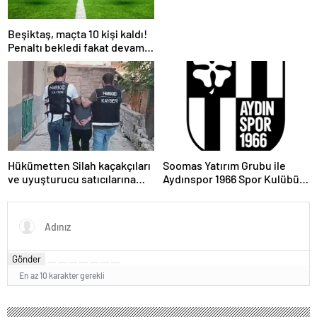
Gergerlioğlu’nun dosyası da
mevcut
Beşiktaş, maçta 10 kişi kaldı!
Penaltı bekledi fakat devam
kararı maçta şike olabilir mi ?
Hükümetten Silah kaçakçıları
Soomas Yatırım Grubu ile
ve uyuşturucu satıcılarına
Aydınspor 1966 Spor Kulübü
operasyon: 17 tutuklama
görüşme yaptı
Gönder
En az 10 karakter gerekli